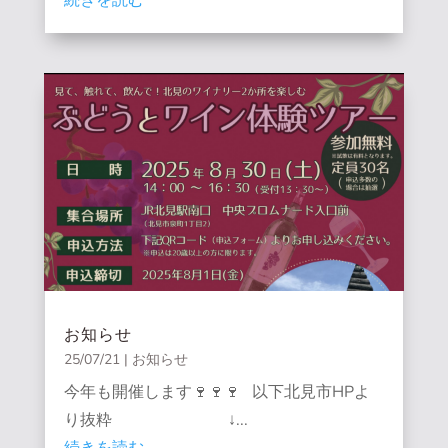
お知らせ
25/07/21
|
お知らせ
今年も開催します🍷🍷🍷 以下北見市HPよ
り抜粋 ↓...
続きを読む