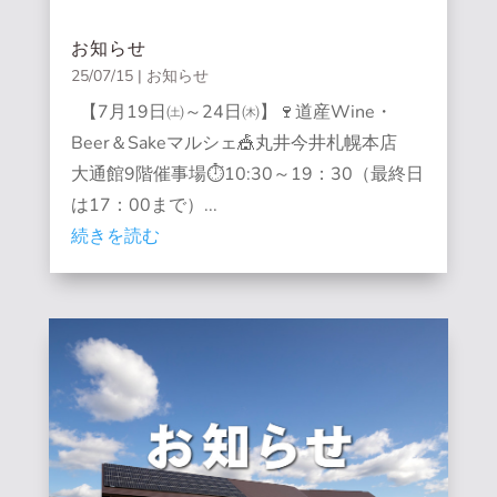
お知らせ
25/07/15
|
お知らせ
【7月19日㈯～24日㈭】🍷道産Wine・
Beer＆Sakeマルシェ🎪丸井今井札幌本店
大通館9階催事場⏱10:30～19：30（最終日
は17：00まで）...
続きを読む