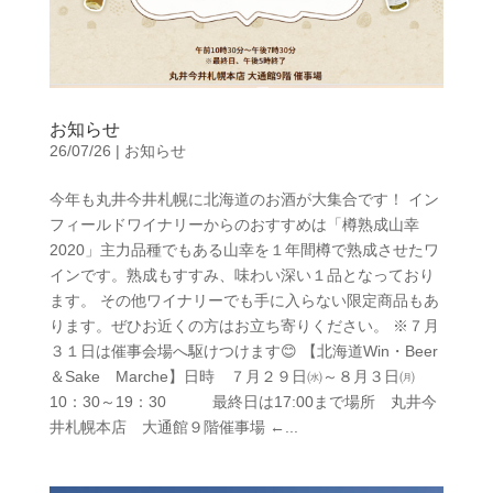
お知らせ
26/07/26
|
お知らせ
今年も丸井今井札幌に北海道のお酒が大集合です！ イン
フィールドワイナリーからのおすすめは「樽熟成山幸
2020」主力品種でもある山幸を１年間樽で熟成させたワ
インです。熟成もすすみ、味わい深い１品となっており
ます。 その他ワイナリーでも手に入らない限定商品もあ
ります。ぜひお近くの方はお立ち寄りください。 ※７月
３１日は催事会場へ駆けつけます😊 【北海道Win・Beer
＆Sake Marche】日時 ７月２９日㈬～８月３日㈪
10：30～19：30 最終日は17:00まで場所 丸井今
井札幌本店 大通館９階催事場 ←...