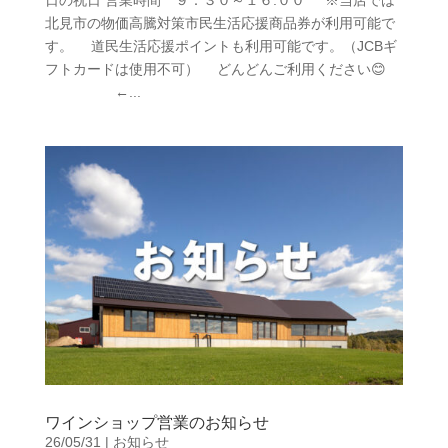
日の祝日 営業時間 ９：３０～１６:００ ※当店では
北見市の物価高騰対策市民生活応援商品券が利用可能で
す。 道民生活応援ポイントも利用可能です。（JCBギ
フトカードは使用不可） どんどんご利用ください😊
←...
ワインショップ営業のお知らせ
26/05/31
|
お知らせ