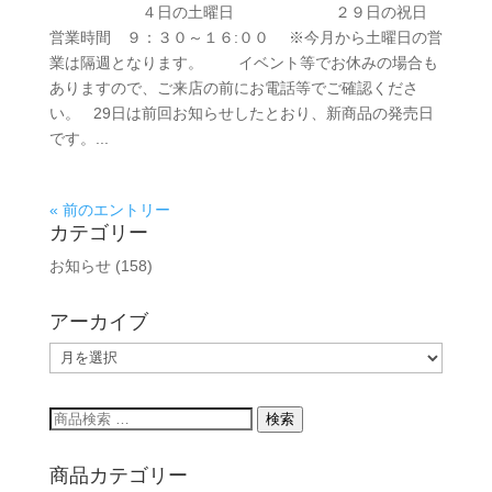
４日の土曜日 ２９日の祝日
営業時間 ９：３０～１６:００ ※今月から土曜日の営
業は隔週となります。 イベント等でお休みの場合も
ありますので、ご来店の前にお電話等でご確認くださ
い。 29日は前回お知らせしたとおり、新商品の発売日
です。...
« 前のエントリー
カテゴリー
お知らせ
(158)
アーカイブ
ア
ー
カ
検
検索
イ
索
ブ
対
商品カテゴリー