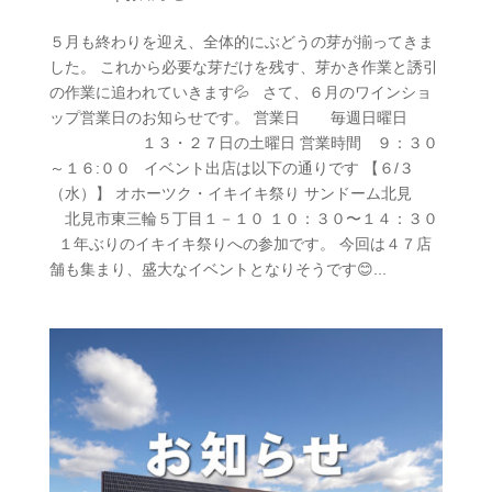
５月も終わりを迎え、全体的にぶどうの芽が揃ってきま
した。 これから必要な芽だけを残す、芽かき作業と誘引
の作業に追われていきます💦 さて、６月のワインショ
ップ営業日のお知らせです。 営業日 毎週日曜日
１３・２７日の土曜日 営業時間 ９：３０
～１６:００ イベント出店は以下の通りです 【６/３
（水）】 オホーツク・イキイキ祭り サンドーム北見
北見市東三輪５丁目１－１０ １０：３０〜１４：３０
１年ぶりのイキイキ祭りへの参加です。 今回は４７店
舗も集まり、盛大なイベントとなりそうです😊...