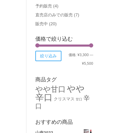
予約販売
(4)
直売店のみでの販売
(7)
販売中
(20)
価格で絞り込む
価格:
¥3,300
—
絞り込み
¥5,500
商品タグ
やや
やや甘口
辛口
辛
クリスマス
甘口
口
おすすめの商品
山幸2022