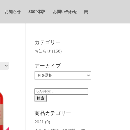
お知らせ
360°体験
お問い合わせ
カテゴリー
お知らせ
(158)
アーカイブ
ア
ー
カ
検
イ
索
検索
ブ
対
象:
商品カテゴリー
2021
(9)