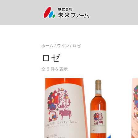
ホーム
/
ワイン
/ ロゼ
ロゼ
全 9 件を表示