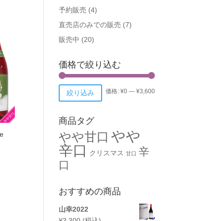
予約販売
(4)
直売店のみでの販売
(7)
販売中
(20)
価格で絞り込む
価格:
¥0
—
¥3,600
絞り込み
商品タグ
やや
やや甘口
e
辛口
辛
クリスマス
甘口
口
おすすめの商品
山幸2022
¥
3,300
(税込)