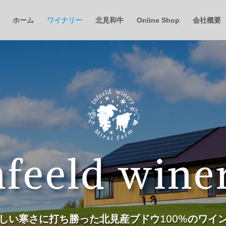
ホーム
ワイナリー
北見和牛
Online Shop
会社概要
nfeeld wine
しい寒さに打ち勝った北見産ブドウ100%のワイ