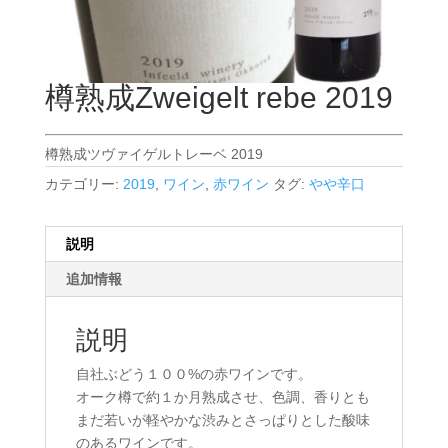
樽熟成Zweigelt rebe 2019
樽熟成ツヴァイゲルトレーベ 2019
カテゴリー:
2019
,
ワイン
,
赤ワイン
タグ:
やや辛口
説明
追加情報
説明
自社ぶどう１００%の赤ワインです。
オーク樽で約１か月熟成させ、色調、香りとも
まだ若いが軽やかな渋みとさっぱりとした酸味
のあるワインです。