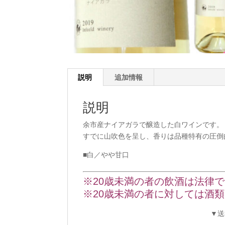
説明
追加情報
説明
余市産ナイアガラで醸造した白ワインです。
すでに山吹色を呈し、香りは品種特有の圧倒
■白／やや甘口
※20歳未満の者の飲酒は法律
※20歳未満の者に対しては酒
▼送