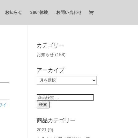
お知らせ
360°体験
お問い合わせ
カテゴリー
お知らせ
(158)
アーカイブ
ア
ー
カ
検
イ
索
検索
ワイ
ブ
対
象:
商品カテゴリー
2021
(9)