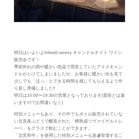
明日はいよいよInfeeld winery キャンドルナイト ワイン
販売会です！
季節外れの雨や暖かい気温で用意していたアイスキャン
ドルがとけてしまいましたが、お客様に暖かい光を見て
少しでも「ほっ」とできる時間を感じてもらえるよう作
り直し準備しました‼️
明日は15:00〜19:30の営業となっております(普段とは違
いますのでお間違いなく)
特別メニューもあり、その中でもボトル販売されていな
い北見産ぶどうで醸造された「樽熟成ツヴァイゲルトレ
ーベ」をグラスで飲むことができます。
「北見和牛」を使用した特別メニューも急遽登場するこ