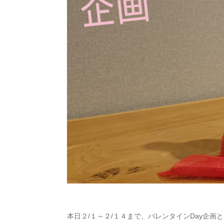
本日２/１～２/１４まで、バレンタインDay企