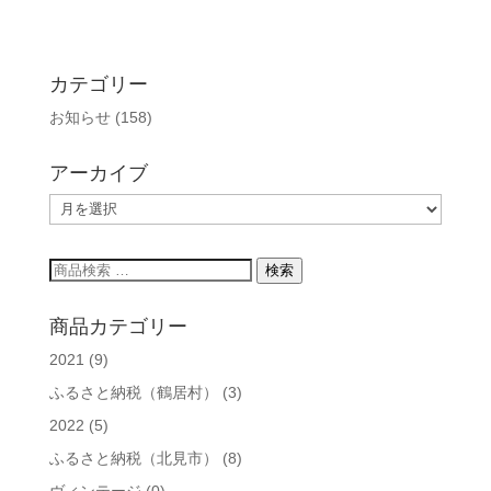
カテゴリー
お知らせ
(158)
アーカイブ
ア
ー
カ
検
検索
イ
索
ブ
対
商品カテゴリー
象:
2021
(9)
ふるさと納税（鶴居村）
(3)
2022
(5)
ふるさと納税（北見市）
(8)
ヴィンテージ
(0)