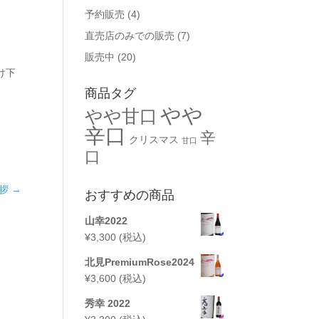
予約販売
(4)
直売店のみでの販売
(7)
販売中
(20)
け下
商品タグ
やや
やや甘口
辛口
辛
クリスマス
甘口
口
拶
→
おすすめの商品
山幸2022
¥
3,300
(税込)
北見PremiumRose2024
¥
3,600
(税込)
秀幸 2022