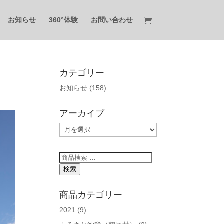
お知らせ
360°体験
お問い合わせ
カテゴリー
お知らせ
(158)
アーカイブ
ア
ー
カ
検
イ
索
検索
ブ
対
象:
商品カテゴリー
2021
(9)