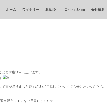
ホーム
ワイナリー
北見和牛
Online Shop
会社概要
こととお慶び申し上げます。
す
て雪が降りました☃️ わざわざ年越しじゃなくても😅と思いながらも、
間の限定販売ワインをご用意しました✨