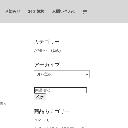
お知らせ
360°体験
お問い合わせ
カテゴリー
お知らせ
(158)
アーカイブ
ア
ー
カ
検
イ
索
検索
ブ
対
雪が
象:
商品カテゴリー
2021
(9)