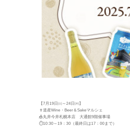
【7月19日㈯～24日㈭】
🍷道産Wine・Beer＆Sakeマルシェ
🎪丸井今井札幌本店 大通館9階催事場
⏱10:30～19：30（最終日は17：00まで）