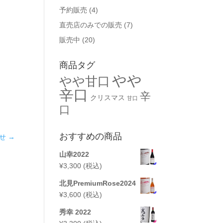
予約販売
(4)
直売店のみでの販売
(7)
販売中
(20)
商品タグ
やや
やや甘口
辛口
辛
クリスマス
甘口
口
おすすめの商品
せ
→
山幸2022
¥
3,300
(税込)
北見PremiumRose2024
¥
3,600
(税込)
秀幸 2022