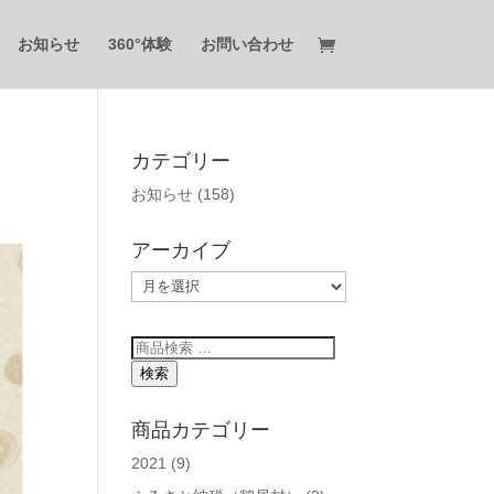
お知らせ
360°体験
お問い合わせ
カテゴリー
お知らせ
(158)
アーカイブ
ア
ー
カ
検
イ
索
検索
ブ
対
象:
商品カテゴリー
2021
(9)