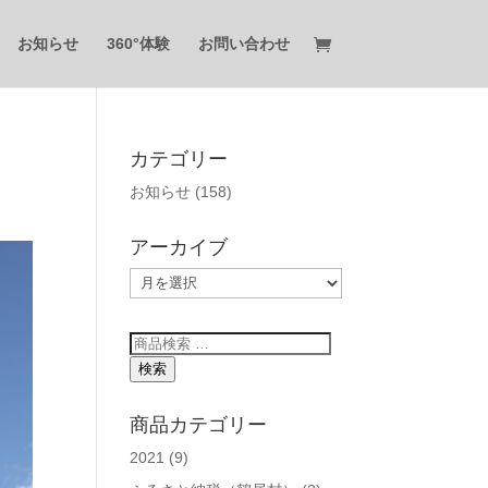
お知らせ
360°体験
お問い合わせ
カテゴリー
お知らせ
(158)
アーカイブ
ア
ー
カ
検
イ
索
検索
ブ
対
象:
商品カテゴリー
2021
(9)