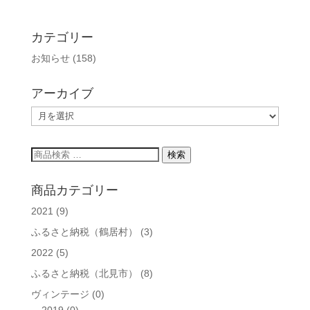
カテゴリー
お知らせ
(158)
アーカイブ
ア
ー
カ
検
検索
イ
索
ブ
対
商品カテゴリー
象:
2021
(9)
ふるさと納税（鶴居村）
(3)
2022
(5)
ふるさと納税（北見市）
(8)
ヴィンテージ
(0)
2019
(0)