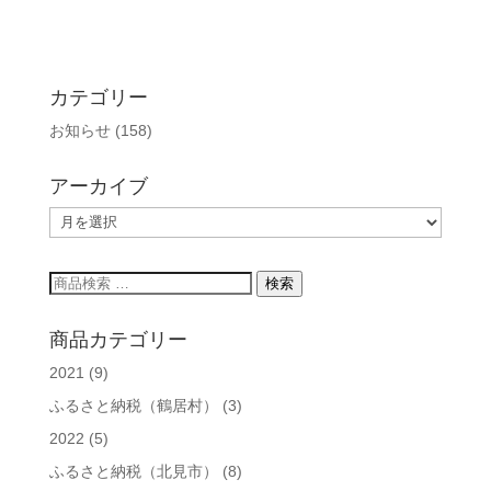
カテゴリー
お知らせ
(158)
アーカイブ
ア
ー
カ
検
検索
イ
索
ブ
対
商品カテゴリー
象:
2021
(9)
ふるさと納税（鶴居村）
(3)
2022
(5)
ふるさと納税（北見市）
(8)