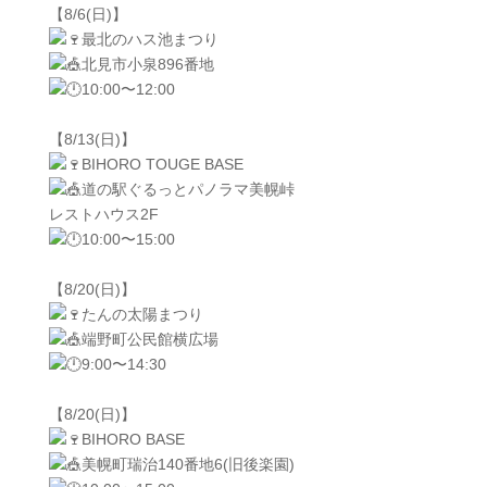
【8/6(日)】
最北のハス池まつり
北見市小泉896番地
10:00〜12:00
【8/13(日)】
BIHORO TOUGE BASE
道の駅ぐるっとパノラマ美幌峠
レストハウス2F
10:00〜15:00
【8/20(日)】
たんの太陽まつり
端野町公民館横広場
9:00〜14:30
【8/20(日)】
BIHORO BASE
美幌町瑞治140番地6(旧後楽園)