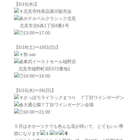
【5/15(水)】
北見市特産品展示販売会
ホテルベルクラシック北見
北見市北6条1丁目8番1号
13:00〜17:00
【5/18(土)〜19日(日)】
祭-sai-
東武イーストモール端野店
北見市端野町3区572番地1
10:00〜16:00
【5/15(水)〜26(日)】
さっぽろライラックまつり ７丁目ワインガーデン
大通公園７丁目ワインガーデン会場
10:00〜21:00
５月はオホーツクでも色んな花が咲いて、とてもいい季
節になります