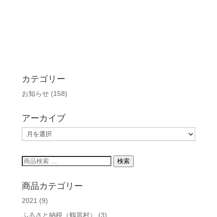
カテゴリー
お知らせ
(158)
アーカイブ
ア
ー
カ
検
検索
イ
索
ブ
対
商品カテゴリー
象:
2021
(9)
ふるさと納税（鶴居村）
(3)