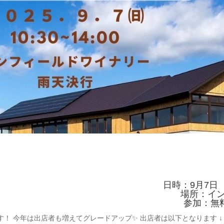
時：9月7日
0～14:00 場所：イン
ナリー 参加：無
！ 今年は出店者も増えてグレードアップ✨ 出店者は以下となります ↓