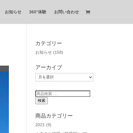
お知らせ
360°体験
お問い合わせ
カテゴリー
お知らせ
(158)
アーカイブ
ア
ー
カ
検
イ
索
検索
ブ
対
象:
商品カテゴリー
2021
(9)