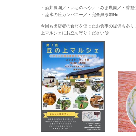
・酒井農園／・いちのへや／・みま農園／・香遊生
・流氷の丘カンパニー／・完全無添加No.
今回も出店者の食材を使ったお食事の提供もあり
上マルシェにお立ち寄りください😊