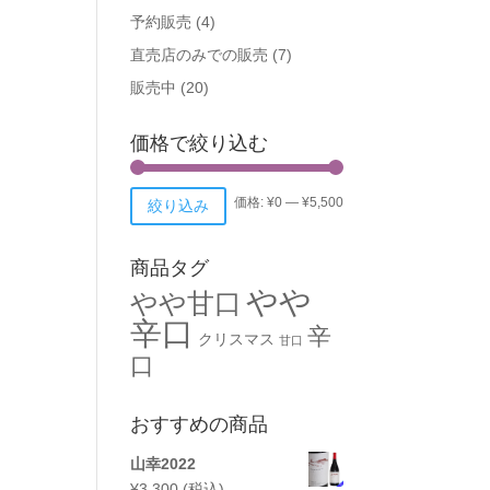
予約販売
(4)
直売店のみでの販売
(7)
販売中
(20)
価格で絞り込む
価格:
¥0
—
¥5,500
絞り込み
商品タグ
やや
やや甘口
辛口
辛
クリスマス
甘口
口
おすすめの商品
山幸2022
¥
3,300
(税込)