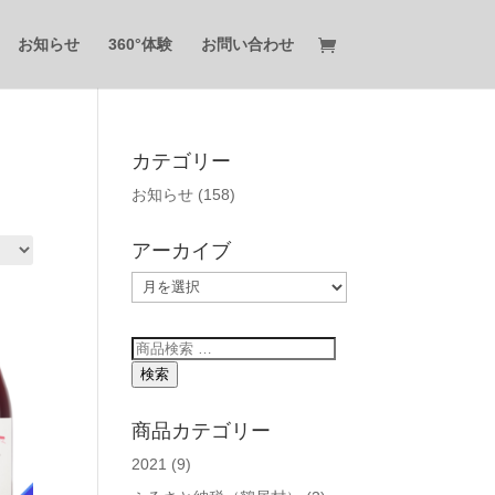
お知らせ
360°体験
お問い合わせ
カテゴリー
お知らせ
(158)
アーカイブ
ア
ー
カ
検
イ
索
検索
ブ
対
象:
商品カテゴリー
2021
(9)